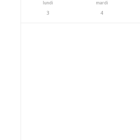
lundi
mardi
3
4