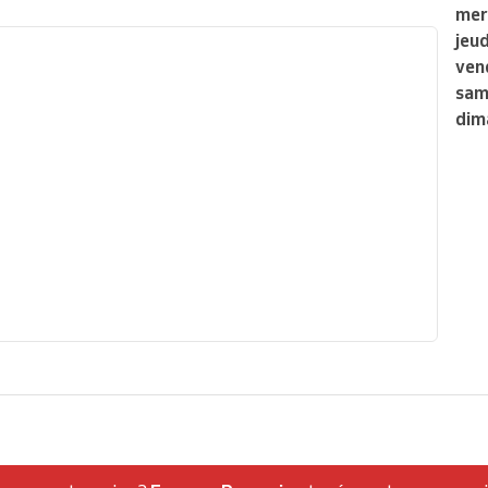
mer
jeud
ven
sam
dim